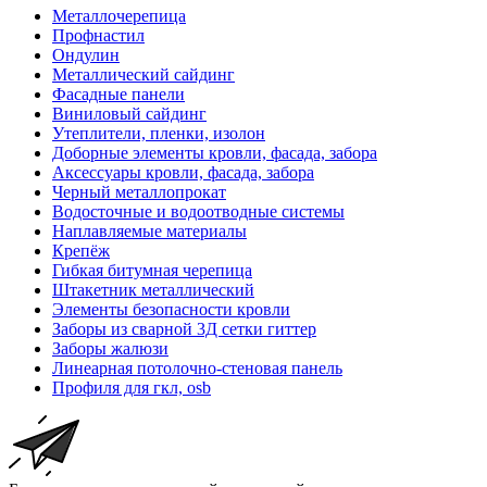
Металлочерепица
Профнастил
Ондулин
Металлический сайдинг
Фасадные панели
Виниловый сайдинг
Утеплители, пленки, изолон
Доборные элементы кровли, фасада, забора
Аксессуары кровли, фасада, забора
Черный металлопрокат
Водосточные и водоотводные системы
Наплавляемые материалы
Крепёж
Гибкая битумная черепица
Штакетник металлический
Элементы безопасности кровли
Заборы из сварной 3Д сетки гиттер
Заборы жалюзи
Линеарная потолочно-стеновая панель
Профиля для гкл, osb