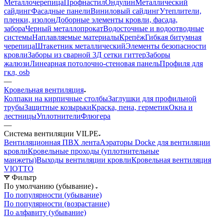
Металлочерепица
Профнастил
Ондулин
Металлический
сайдинг
Фасадные панели
Виниловый сайдинг
Утеплители,
пленки, изолон
Доборные элементы кровли, фасада,
забора
Черный металлопрокат
Водосточные и водоотводные
системы
Наплавляемые материалы
Крепёж
Гибкая битумная
черепица
Штакетник металлический
Элементы безопасности
кровли
Заборы из сварной 3Д сетки гиттер
Заборы
жалюзи
Линеарная потолочно-стеновая панель
Профиля для
гкл, osb
—
Кровельная вентиляция
Колпаки на кирпичные столбы
Заглушки для профильной
трубы
Защитные козырьки
Краска, пена, герметик
Окна и
лестницы
Уплотнители
Флюгера
—
Система вентиляции VILPE
Вентиляционная ПВХ лента
Аэраторы Docke для вентиляции
кровли
Кровельные проходы (уплотнительные
манжеты)
Выходы вентиляции кровли
Кровельная вентиляция
VIOTTO
Фильтр
По умолчанию (убывание)
По популярности (убывание)
По популярности (возрастание)
По алфавиту (убывание)